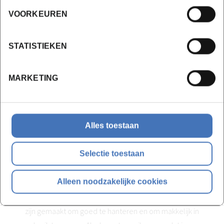
VOORKEUREN
STATISTIEKEN
MARKETING
Alles toestaan
Moet ik geen voorkennis hebben?
Selectie toestaan
"Ik begrijp dat modelleren een schrikdrempel kan
zijn, maar dat is echt niet nodig. Daarvoor ben ik er
Alleen noodzakelijke cookies
ook, om jullie stap voor stap wegwijs te maken. Er
geen voorkennis voor nodig. De tekenprogramma’s
zijn gemaakt om goed te hanteren en om makkelijk in