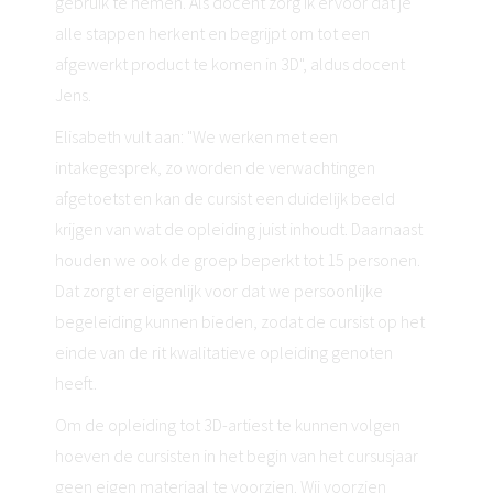
gebruik te nemen. Als docent zorg ik ervoor dat je
alle stappen herkent en begrijpt om tot een
afgewerkt product te komen in 3D", aldus docent
Jens.
Elisabeth vult aan: "We werken met een
intakegesprek, zo worden de verwachtingen
afgetoetst en kan de cursist een duidelijk beeld
krijgen van wat de opleiding juist inhoudt. Daarnaast
houden we ook de groep beperkt tot 15 personen.
Dat zorgt er eigenlijk voor dat we persoonlijke
begeleiding kunnen bieden, zodat de cursist op het
einde van de rit kwalitatieve opleiding genoten
heeft.
Om de opleiding tot 3D-artiest te kunnen volgen
hoeven de cursisten in het begin van het cursusjaar
geen eigen materiaal te voorzien. Wij voorzien