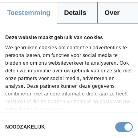
uiteindelijk tot een mooi en afgewerkt product."
Toestemming
Details
Over
Wat mogen we wel en niet verwachten van deze
opleiding?
"Programmeren maakt geen deel uit van de
Deze website maakt gebruik van cookies
opleiding. Wij gaan ons focussen op de uitwerking van
We gebruiken cookies om content en advertenties te
een idee of concept met een 3D-programma,
personaliseren, om functies voor social media te
waarbij je de praktische stappen vlot leert nemen
bieden en om ons websiteverkeer te analyseren. Ook
delen we informatie over uw gebruik van onze site met
om zo tot een goed resultaat te komen". Aldus
onze partners voor social media, adverteren en
docens Jens.
analyse. Deze partners kunnen deze gegevens
combineren met andere informatie die u aan ze heeft
verstrekt of die ze hebben verzameld op basis van uw
gebruik van hun services.
Toestemmingsselectie
NOODZAKELIJK