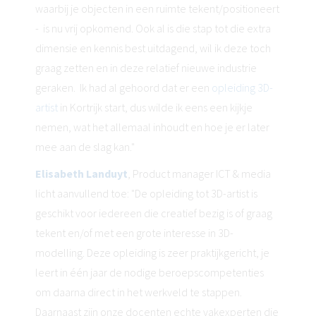
waarbij je objecten in een ruimte tekent/positioneert
- is nu vrij opkomend. Ook al is die stap tot die extra
dimensie en kennis best uitdagend, wil ik deze toch
graag zetten en in deze relatief nieuwe industrie
geraken. Ik had al gehoord dat er een
opleiding 3D-
artist
in Kortrijk start, dus wilde ik eens een kijkje
nemen, wat het allemaal inhoudt en hoe je er later
mee aan de slag kan."
Elisabeth Landuyt
, Product manager ICT & media
licht aanvullend toe: "De opleiding tot 3D-artist is
geschikt voor iedereen die creatief bezig is of graag
tekent en/of met een grote interesse in 3D-
modelling. Deze opleiding is zeer praktijkgericht, je
leert in één jaar de nodige beroepscompetenties
om daarna direct in het werkveld te stappen.
Daarnaast zijn onze docenten echte vakexperten die