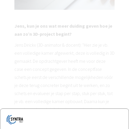
Jens, kun je ons wat meer duiding geven hoe je
aan zo’n 3D-project begint?
Jens Dirickx (3D-animator & docent): "Hier zie je vb.
een volledige kamer afgewerkt, deze is volledig in 3D
gemaakt. De opdrachtgever heeft me voor deze
case een concept gegeven. In de conceptfase
schets je eerst de verschillende mogelijkheden vóór
je deze terug concreter begint uit te werken, en zo
schets en evalueer je stap per stap, stuk per stuk, tot
je vb. een volledige kamer opbouwt. Daarna kun je
aan de verdere details beginnen, ook gekend als
‘texturing’, waarbij we verder aandacht geven aan de
materialen, de belichting en afwerking. Zo komen we