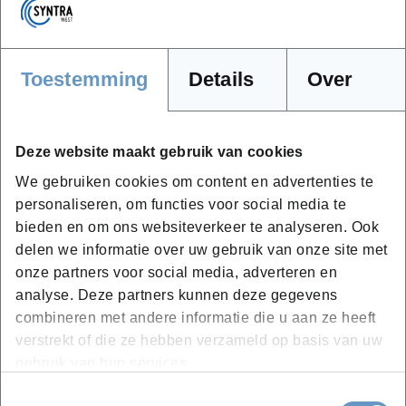
opstarten als zelfstandige.
Toestemming
Details
Over
Deze website maakt gebruik van cookies
We gebruiken cookies om content en advertenties te
personaliseren, om functies voor social media te
bieden en om ons websiteverkeer te analyseren. Ook
delen we informatie over uw gebruik van onze site met
onze partners voor social media, adverteren en
Kies de opleidingsvorm die bij je
analyse. Deze partners kunnen deze gegevens
past
combineren met andere informatie die u aan ze heeft
verstrekt of die ze hebben verzameld op basis van uw
gebruik van hun services.
Kinderbegeleider van baby’s en
Toestemmingsselectie