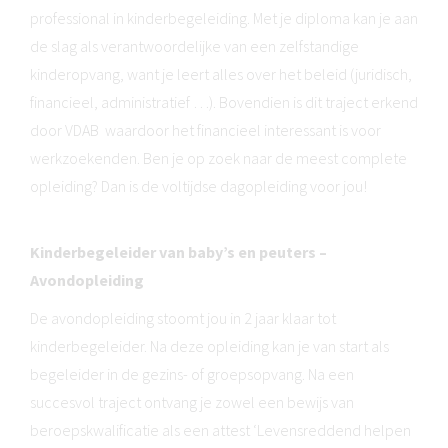
professional in kinderbegeleiding. Met je diploma kan je aan
de slag als verantwoordelijke van een zelfstandige
kinderopvang, want je leert alles over het beleid (juridisch,
financieel, administratief …). Bovendien is dit traject erkend
door VDAB waardoor het financieel interessant is voor
werkzoekenden. Ben je op zoek naar de meest complete
opleiding? Dan is de voltijdse dagopleiding voor jou!
Kinderbegeleider van baby’s en peuters –
Avondopleiding
De avondopleiding stoomt jou in 2 jaar klaar tot
kinderbegeleider. Na deze opleiding kan je van start als
begeleider in de gezins- of groepsopvang. Na een
succesvol traject ontvang je zowel een bewijs van
beroepskwalificatie als een attest ‘Levensreddend helpen