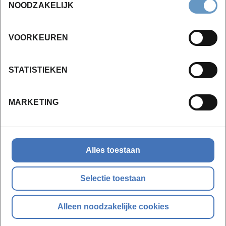
NOODZAKELIJK
peuters - Avondopleiding
Draag zorg voor de kinderen van morgen!
VOORKEUREN
Knelpuntopleiding
KMO-portefeuille
STATISTIEKEN
Opleidingscheques
Vlaams opleidingsverlof
MARKETING
913,55 incl. BTW (1ste jaar)
Vanaf
23-09-2026
Alles toestaan
Roeselare
2 jaar
Selectie toestaan
Leer meer
Alleen noodzakelijke cookies