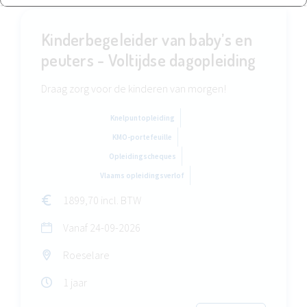
Kinderbegeleider van baby’s en
peuters - Voltijdse dagopleiding
Draag zorg voor de kinderen van morgen!
Knelpuntopleiding
KMO-portefeuille
Opleidingscheques
Vlaams opleidingsverlof
1899,70 incl. BTW
Vanaf
24-09-2026
Roeselare
1 jaar