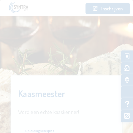
Inschrijven
Kaasmeester
Word een echte kaaskenner!
Opleidingscheques