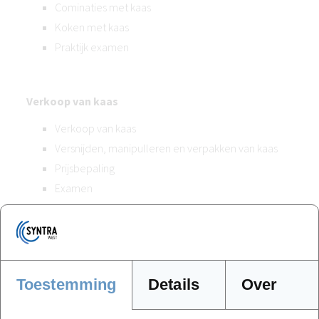
Cominaties met kaas
Koken met kaas
Praktijk examen
Verkoop van kaas
Verkoop van kaas
Versnijden, manipulleren en verpakken van kaas
Prijsbepaling
Examen
Basis hygiëne en veiligheid
HACCP
Toestemming
Details
Over
Onderhoud en reiniging
Bacterie- en temperatuurbeheersing