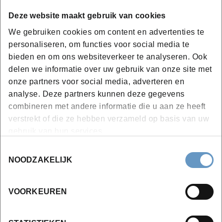
EHBO
Deze website maakt gebruik van cookies
Brandveiligheid
We gebruiken cookies om content en advertenties te
Praktijk EHBO
personaliseren, om functies voor social media te
Praktijk brandveiligheid
bieden en om ons websiteverkeer te analyseren. Ook
Begeleiding verwerken inhoud e-learning
delen we informatie over uw gebruik van onze site met
Moduleproef
onze partners voor social media, adverteren en
analyse. Deze partners kunnen deze gegevens
combineren met andere informatie die u aan ze heeft
Eindwerkbegeleiding
verstrekt of die ze hebben verzameld op basis van uw
gebruik van hun services.
Eindproef kaasmeester
Toestemmingsselectie
NOODZAKELIJK
VOORKEUREN
Bijkomende info