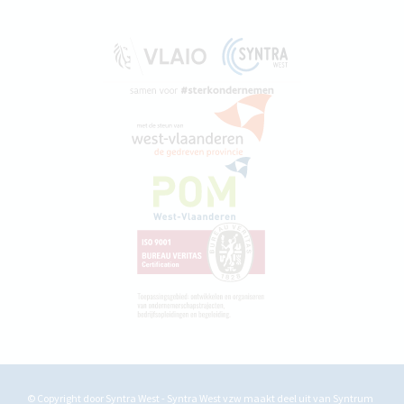
© Copyright door Syntra West - Syntra West vzw maakt deel uit van
Syntrum