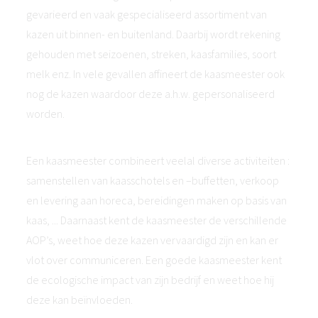
gevarieerd en vaak gespecialiseerd assortiment van
kazen uit binnen- en buitenland. Daarbij wordt rekening
gehouden met seizoenen, streken, kaasfamilies, soort
melk enz. In vele gevallen affineert de kaasmeester ook
nog de kazen waardoor deze a.h.w. gepersonaliseerd
worden.
Een kaasmeester combineert veelal diverse activiteiten :
samenstellen van kaasschotels en –buffetten, verkoop
en levering aan horeca, bereidingen maken op basis van
kaas, ... Daarnaast kent de kaasmeester de verschillende
AOP’s, weet hoe deze kazen vervaardigd zijn en kan er
vlot over communiceren. Een goede kaasmeester kent
de ecologische impact van zijn bedrijf en weet hoe hij
deze kan beïnvloeden.