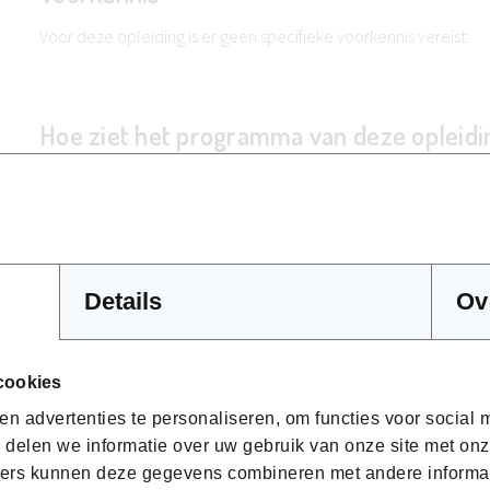
Voor deze opleiding is er geen specifieke voorkennis vereist.
Hoe ziet het programma van deze opleidin
Warenkennis en grondstoffen
De aardappel
Oliën en vetten
Bijproducten en sausen
Details
Ov
Toegepaste bedrijfskennis van de frituur
cookies
Wetgeving
BTW-reglementering
n advertenties te personaliseren, om functies voor social
Kostprijs
 delen we informatie over uw gebruik van onze site met onz
ers kunnen deze gegevens combineren met andere informatie