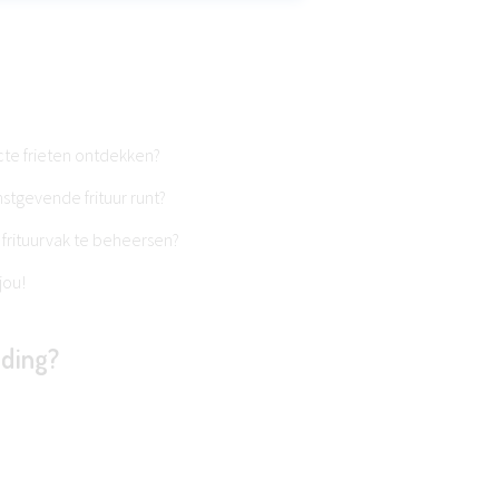
cte frieten ontdekken?
stgevende frituur runt?
 frituurvak te beheersen?
jou!
iding?