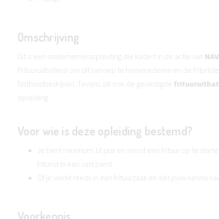
Omschrijving
Dit is een ondernemersopleiding die kadert in de actie van
NAV
Frituuruitbaters) om dit beroep te herwaarderen en de frituri
fastfoodbedrijven. Tevens zal ook de gevestigde
frituuruitba
opleiding
Voor wie is deze opleiding bestemd?
Je bent minimum 18 jaar en wenst een frituur op te starte
friturist in een vast pand.
Of je werkt reeds in een frituurzaak en wilt jouw kennis na
Voorkennis