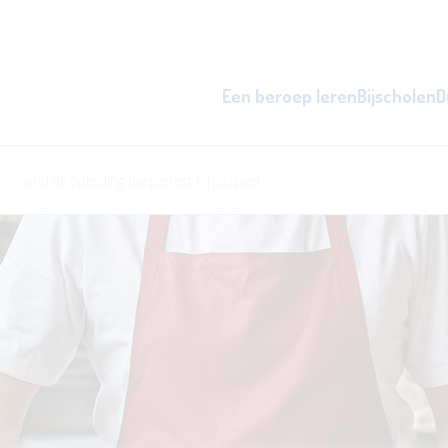
Een beroep leren
Bijscholen
D
zowel overdag als 's avonds, d
word beter i
l
ken