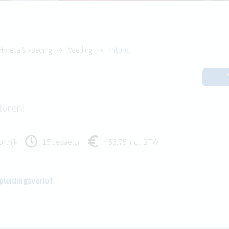
Horeca & voeding
Voeding
Friturist
turen!
rtrijk
15 sessie(s)
453,75 incl. BTW
leidingsverlof