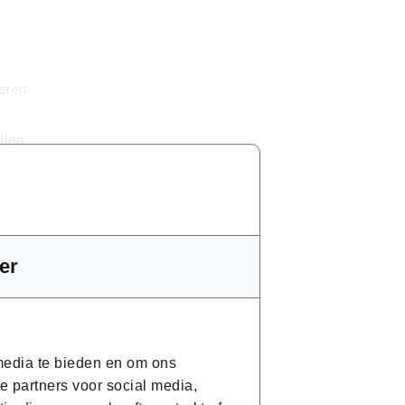
teren
llen
e kunnen volgen. Dit is een basiscursus
er
jectieven is ideaal, maar een
 media te bieden en om ons
an de basisregels vaak niet mogelijk is.
e partners voor social media,
van deze basisopleiding en weet meteen