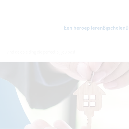
Een beroep leren
Bijscholen
D
zowel overdag als 's avonds, d
word beter i
l
ken