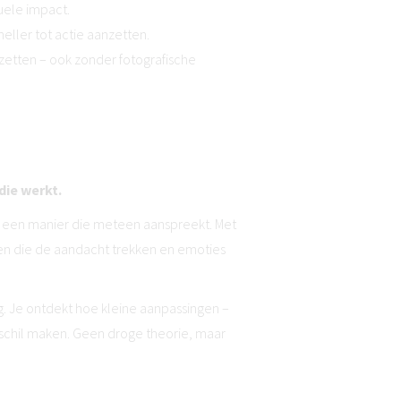
uele impact.
ller tot actie aanzetten.
nzetten – ook zonder fotografische
die werkt.
op een manier die meteen aanspreekt. Met
n die de aandacht trekken en emoties
g. Je ontdekt hoe kleine aanpassingen –
erschil maken. Geen droge theorie, maar