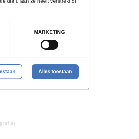
 die u aan ze heeft verstrekt of
amera.
MARKETING
g eruit?
oestaan
Alles toestaan
grafie)