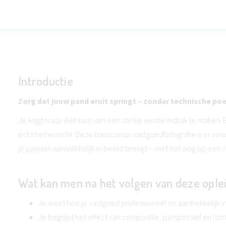
Introductie
Zorg dat jouw pand eruit springt – zonder technische po
Je krijgt maar één kans om een sterke eerste indruk te maken.
écht het verschil. Deze basiscursus vastgoedfotografie is er voor 
je panden aantrekkelijk in beeld brengt – met het oog op een v
Wat kan men na het volgen van deze ople
Je weet hoe je vastgoed professioneel en aantrekkelijk i
Je begrijpt het effect van compositie, perspectief en licht i