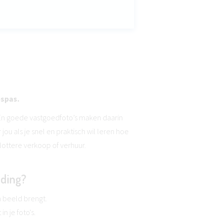
espas.
 En goede vastgoedfoto’s maken daarin
jou als je snel en praktisch wil leren hoe
lottere verkoop of verhuur.
iding?
n beeld brengt.
n je foto's.