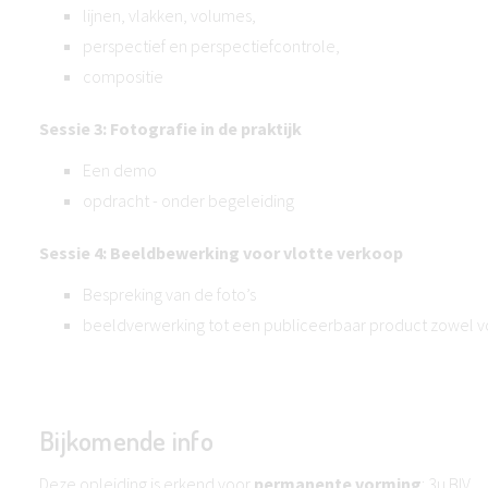
lijnen, vlakken, volumes,
perspectief en perspectiefcontrole,
compositie
Sessie 3: Fotografie in de praktijk
Een demo
opdracht - onder begeleiding
Sessie 4: Beeldbewerking voor vlotte verkoop
Bespreking van de foto’s
beeldverwerking tot een publiceerbaar product zowel voo
Bijkomende info
Deze opleiding is erkend voor
permanente vorming
: 3u BIV