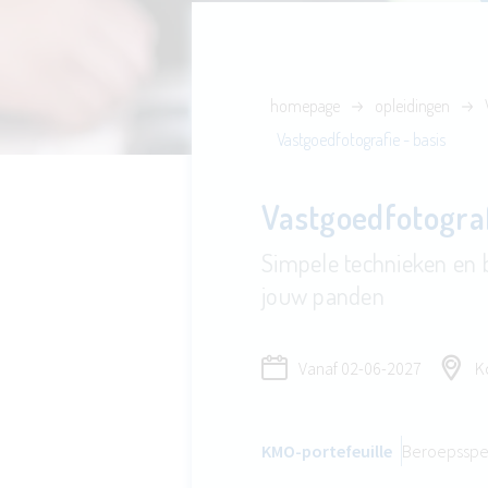
homepage
opleidingen
Vastgoedfotografie - basis
Vastgoedfotograf
Simpele technieken en b
jouw panden
Vanaf
02-06-2027
Ko
KMO-portefeuille
Beroepsspe