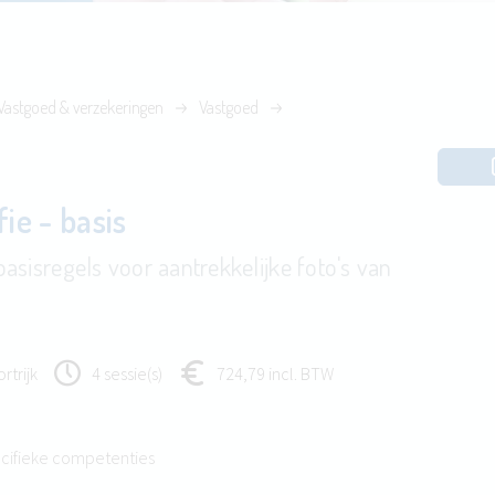
Vastgoed & verzekeringen
Vastgoed
ie - basis
asisregels voor aantrekkelijke foto's van
rtrijk
4 sessie(s)
724,79 incl. BTW
cifieke competenties