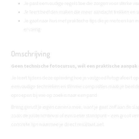
Je past eenvoudige regels toe die zorgen voor sterke vis
Je leert beelden maken die meer aandacht trekken en sne
Je gaat naar huis met praktische tips die je meteen kan i
ervaring.
Omschrijving
Geen technische fotocursus, wél een praktische aanpak 
Je leert tijdens deze opleiding hoe je vastgoed fotografeert 
eenvoudige technieken en slimme composities maak je beelde
oproepen bij wie op zoek is naar een pand.
Breng gerust je eigen camera mee, want je gaat zelf aan de sla
zoals de juiste lichtinval of een beter standpunt – een groot v
concrete tips waarmee je direct resultaat ziet.