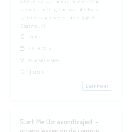
Wil je zelfstandig starten of groeien? Maak
kennis met het begeleidingsaanbod voor
starternde ondernemers en het traject
'Start me up'!
Gratis
03-09-2026
Diverse locaties
1 sessie
Leer meer
Start Me Up: avondtraject -
groepslessen op de campus