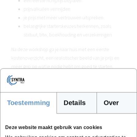
een eerste richtprijs bepalen
prijsvalkuilen vermijden
je prijs met meer vertrouwen uitspreken
belangrijke starterskeuzes herkennen, zoals
statuut, btw, boekhouding en verzekeringen
Na deze workshop ga je naar huis met een eerste
kostenoverzicht, een realistischer beeld van je prijs en
meer grip op wat je nodig hebt om goed te starten.
Duur: 3,5 uur
Vervolg
Toestemming
Details
Over
Na de workshops weet je beter welke volgende stap bij
jou past.
Deze website maakt gebruik van cookies
Ben je klaar om je idee verder uit te werken en echt door