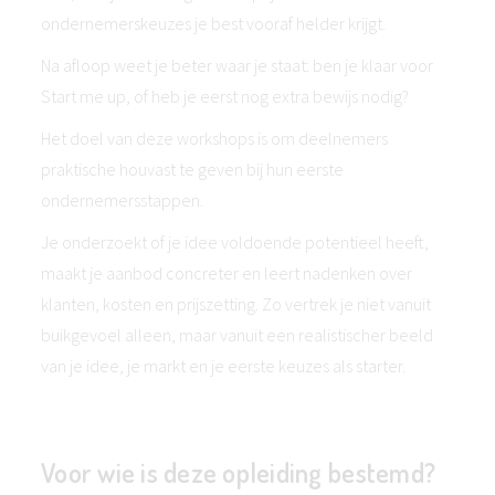
ondernemerskeuzes je best vooraf helder krijgt.
Na afloop weet je beter waar je staat: ben je klaar voor
Start me up, of heb je eerst nog extra bewijs nodig?
Het doel van deze workshops is om deelnemers
praktische houvast te geven bij hun eerste
ondernemersstappen.
Je onderzoekt of je idee voldoende potentieel heeft,
maakt je aanbod concreter en leert nadenken over
klanten, kosten en prijszetting. Zo vertrek je niet vanuit
buikgevoel alleen, maar vanuit een realistischer beeld
van je idee, je markt en je eerste keuzes als starter.
Voor wie is deze opleiding bestemd?