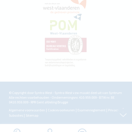
© Copyright door Syntra West - Syntra West vzw maakt deel uit van
Syntrum
Alle rechten voorbehouden - Ondernemingsnr. 410.959.009 - BTW nr. BE
0410.959.009 - RPR Gent afdeling Brugge
Algemene voorwaarden
Cookievoorkeuren
Examenreglement
Privacy
Subsidies
Sitemap