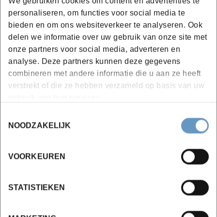
We gebruiken cookies om content en advertenties te
te pakken? Dan is
Start me up
de logische vervolgstap.
personaliseren, om functies voor social media te
Heb je eerst nog meer bewijs nodig? Dan weet je welke
bieden en om ons websiteverkeer te analyseren. Ook
test of voorbereiding je nog moet doen.
delen we informatie over uw gebruik van onze site met
onze partners voor social media, adverteren en
analyse. Deze partners kunnen deze gegevens
combineren met andere informatie die u aan ze heeft
verstrekt of die ze hebben verzameld op basis van uw
gebruik van hun services.
Locaties en data
Toestemmingsselectie
NOODZAKELIJK
Campus Brugge
VOORKEUREN
vanaf 20-08-2026
STATISTIEKEN
2 sessie(s)
Gratis