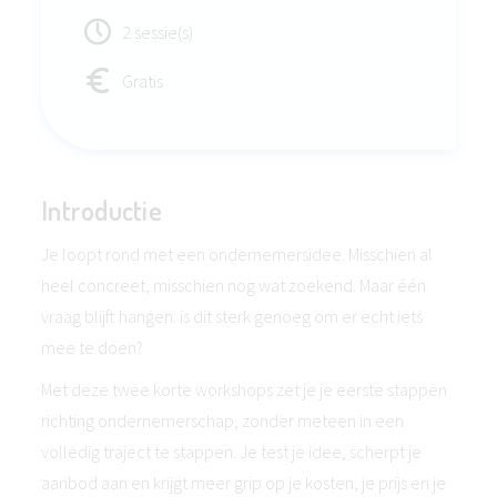
2 sessie(s)
Gratis
Introductie
Je loopt rond met een ondernemersidee. Misschien al
heel concreet, misschien nog wat zoekend. Maar één
vraag blijft hangen: is dit sterk genoeg om er echt iets
mee te doen?
Met deze twee korte workshops zet je je eerste stappen
richting ondernemerschap, zonder meteen in een
volledig traject te stappen. Je test je idee, scherpt je
aanbod aan en krijgt meer grip op je kosten, je prijs en je