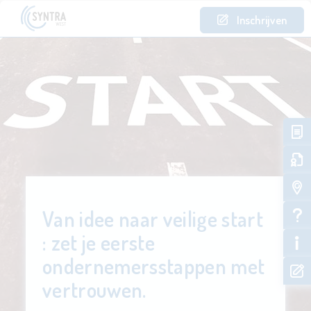
Inschrijven
Van idee naar veilige start
: zet je eerste
ondernemersstappen met
vertrouwen.