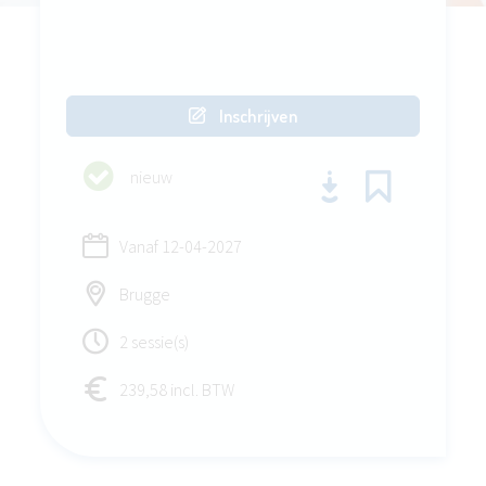
Inschrijven
nieuw
Vanaf
12-04-2027
Brugge
2 sessie(s)
239,58 incl. BTW