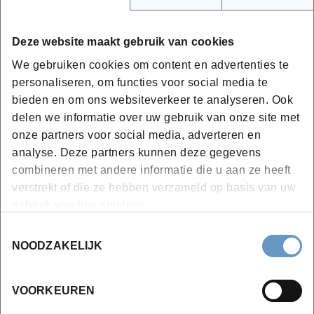
Deze website maakt gebruik van cookies
Hoe ziet het programma van deze
opleiding eruit?
We gebruiken cookies om content en advertenties te
personaliseren, om functies voor social media te
Tijdens deze opleiding:
bieden en om ons websiteverkeer te analyseren. Ook
delen we informatie over uw gebruik van onze site met
Analyse van de natuurlijke wimper
onze partners voor social media, adverteren en
Korean lash lifting technieken
analyse. Deze partners kunnen deze gegevens
Correct plaatsen van shields
combineren met andere informatie die u aan ze heeft
Productgebruik en verwerking
verstrekt of die ze hebben verzameld op basis van uw
Veilig en hygiënisch werken
gebruik van hun services.
Afwerking en naverzorging
Toestemmingsselectie
NOODZAKELIJK
Getuigschrift
VOORKEUREN