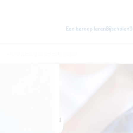
Een beroep leren
Bijscholen
D
zowel overdag als 's avonds, d
word beter i
l
ken