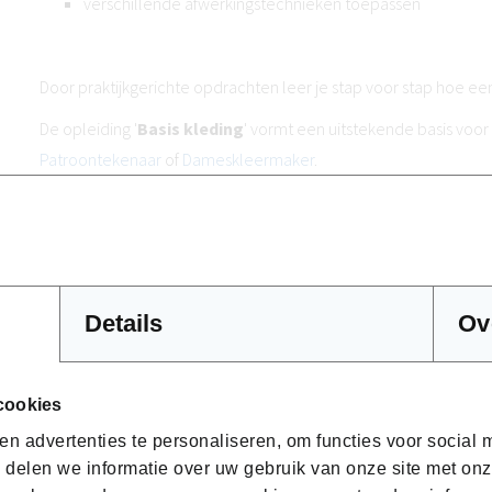
verschillende afwerkingstechnieken toepassen
Door praktijkgerichte opdrachten leer je stap voor stap hoe 
De opleiding '
Basis kleding
' vormt een uitstekende basis vo
Patroontekenaar
of
Dameskleermaker
.
Voor wie is deze opleiding bestemd?
Details
Ov
Deze opleiding richt zich tot iedereen die wil starten met ee
geen voorkennis heeft.
cookies
n advertenties te personaliseren, om functies voor social
Ze is bijzonder geschikt voor wie:
 delen we informatie over uw gebruik van onze site met onz