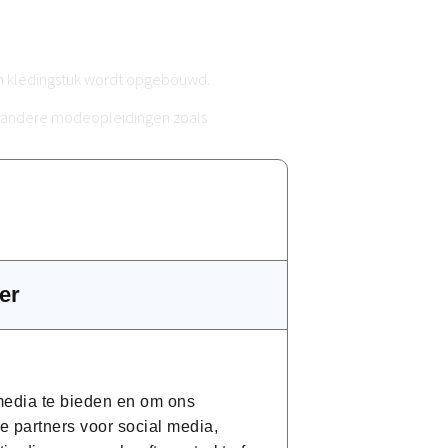
een kledingstuk wordt opgebouwd.
or andere modeopleidingen zoals
er
n opleiding binnen de modesector en nog
 media te bieden en om ons
e partners voor social media,