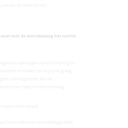
ng van een ervaren docent.
teunt met de leerrekening het motto
dingssteun aanvragen via
leerrekening.be
.
bachelor of master) en wil je ook graag
ratis adviesgesprek aan via
amen jouw traject en leerrekening.
e kopen door cursist)
or Syntra West ter beschikking gesteld,