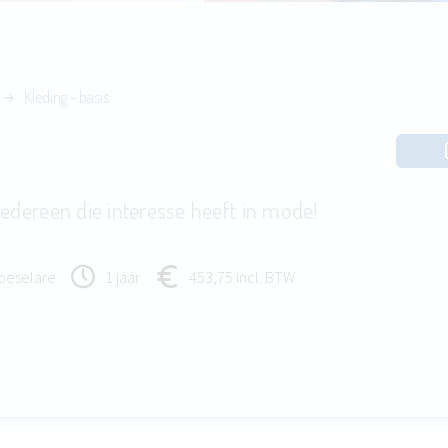
Kleding - basis
iedereen die interesse heeft in mode!
oeselare
1 jaar
453,75 incl. BTW