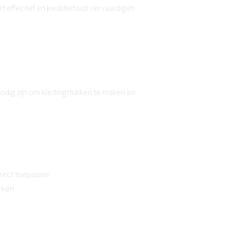
het effectief en kwaliteitsvol vervaardigen
nodig zijn om kledingstukken te maken en
rrect toepassen
rken