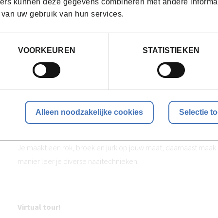
ers kunnen deze gegevens combineren met andere informatie
wil doorstromen naar een opleiding binnen de afdeling M
 van uw gebruik van hun services.
de basisvaardigheden van het maken van kleding wil aan
VOORKEUREN
STATISTIEKEN
Voorkennis
Dit is een basisopleiding, waarvoor geen voorkennis vereist is.
Methodologie
Alleen noodzakelijke cookies
Selectie t
Tijdens deze opleiding maak je drie kledingstukken onder beg
Je maakt een rok, broek en jurk op jouw maat, daarnaast maak
manier leer je diverse naaitechnieken.
Virtual tour!