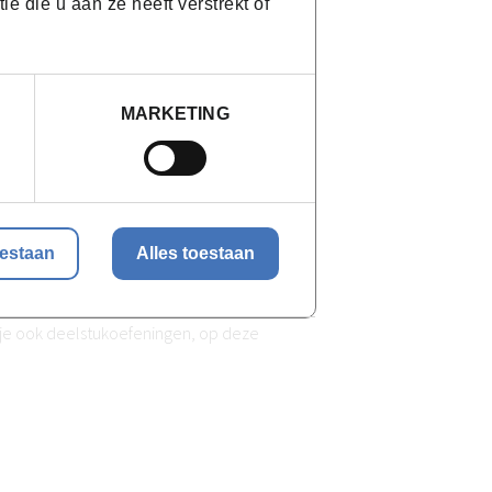
 die u aan ze heeft verstrekt of
ode en kledij
leren
MARKETING
oestaan
Alles toestaan
eleiding van een professionele docente.
 je ook deelstukoefeningen, op deze