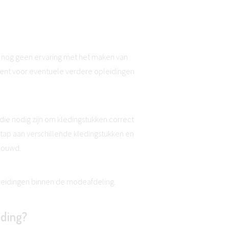
e nog geen ervaring met het maken van
ament voor eventuele verdere opleidingen
ie nodig zijn om kledingstukken correct
 stap aan verschillende kledingstukken en
bouwd.
leidingen binnen de modeafdeling.
iding?