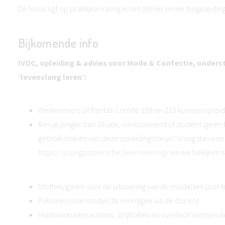
De focus ligt op praktijkervaring in het atelier onder begeleidi
Bijkomende info
IVOC, opleiding & advies voor Mode & Confectie, onders
‘levenslang leren’:
Werknemers uit Paritair Comité 109 en 215 kunnen oplei
Ben je jonger dan 26 jaar, werkzoekend of student (geen 
gebruik maken van deze opleidingssteun? Vraag dan een g
https://youngpatterns.be/leerrekening/
en we bekijken s
Stoffen/garen voor de uitvoering van de modellen (aan t
Patronen naar model, te verkrijgen via de docent
Huishoudnaaimachines, strijktafels en overlock worden do