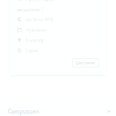
KMO-portefeuille
181,50 incl. BTW
Vrij te kiezen
E-Learning
1 sessie
Leer meer
Campussen