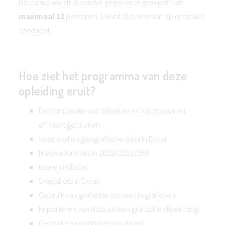
De cursus wordt klassikaal gegeven in groepen van
maximaal 12
personen. U kunt dus rekenen op optimale
aandacht.
Hoe ziet het programma van deze
opleiding eruit?
De combinatie van tabellen en kolomnamen
efficiënt gebruiken
Voorraad en geografische data in Excel
Nieuwe functies in 2019/2021/365
Iconen in Excel
Snapshots in Excel
Gebruik van grafische content in grafieken
Importeren van data uit een grafische afbeelding
Gebruik van symbolen op slicers