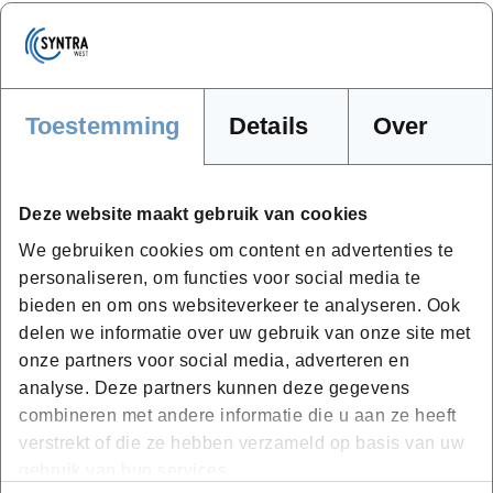
Tijdens de opleiding kan gevraagd worden om modellen
mee te brengen om technieken in een realistische
werksituatie te oefenen. Bij een kortlopende opleiding
als deze, wordt dit telkens meegedeeld bij de
Toestemming
Details
Over
uitnodiging van jouw deelname aan deze opleiding.
Syntra West zet in op duurzaam leren. Cursusmateriaal,
opdrachten en werkbundels worden digitaal ter
Deze website maakt gebruik van cookies
beschikking gesteld via het cursistenplatform.
We gebruiken cookies om content en advertenties te
personaliseren, om functies voor social media te
bieden en om ons websiteverkeer te analyseren. Ook
delen we informatie over uw gebruik van onze site met
Hoe ziet het programma van deze
onze partners voor social media, adverteren en
opleiding eruit?
analyse. Deze partners kunnen deze gegevens
combineren met andere informatie die u aan ze heeft
Tijdens deze opleiding:
verstrekt of die ze hebben verzameld op basis van uw
Maak je kennis met de basisprincipes van holistic
gebruik van hun services.
pulsing