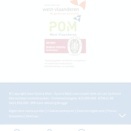
© Copyright door Syntra West - Syntra West vzw maakt deel uit van
Syntrum
Alle rechten voorbehouden - Ondernemingsnr. 410.959.009 - BTW nr. BE
0410.959.009 - RPR Gent afdeling Brugge
Algemene voorwaarden
Cookievoorkeuren
Examenreglement
Privacy
Subsidies
Sitemap