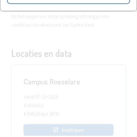
Getuigschrift
Na het volgen van deze opleiding ontvang je een
certificaat van deelname van Syntra West.
Locaties en data
Campus Roeselare
vanaf 07-10-2026
4 sessie(s)
€ 349,69 incl. BTW
Inschrijven