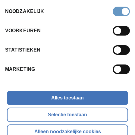
Toestemmingsselectie
Ontdek je de oorsprong en visie achter de techniek
NOODZAKELIJK
Leer je indicaties en contra-indicaties herkennen
VOORKEUREN
Oefen je ritmische pulsen en vloeiende
bewegingen
Werk je rond harmonische opbouw en
STATISTIEKEN
lichaamsritme
Leer je hoofdpulsen toepassen in rug- en buiklig
MARKETING
Oefen je zijstromen van armen en benen
Ontwikkel je gevoeligheid, afstemming en
aanwezigheid tijdens lichaamswerk
Alles toestaan
Leer je een volledige holistic pulsing sessie
opbouwen
Selectie toestaan
Alleen noodzakelijke cookies