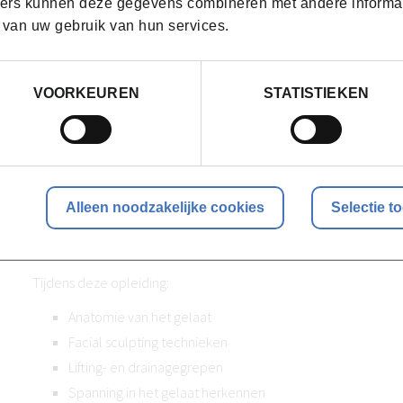
ers kunnen deze gegevens combineren met andere informatie
daarom steeds aanbevolen.
 van uw gebruik van hun services.
Tijdens de opleiding kan gevraagd worden om modellen mee 
realistische werksituatie te oefenen. Bij een kortlopende opleid
VOORKEUREN
STATISTIEKEN
meegedeeld bij de uitnodiging van jouw deelname aan deze op
Syntra West zet in op duurzaam leren. Cursusmateriaal, opdrac
beschikking gesteld via het cursistenplatform.
Alleen noodzakelijke cookies
Selectie t
Hoe ziet het programma van deze opleidin
Tijdens deze opleiding:
Anatomie van het gelaat
Facial sculpting technieken
Lifting- en drainagegrepen
Spanning in het gelaat herkennen