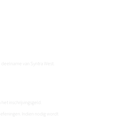
an deelname van Syntra West.
het inschrijvingsgeld.
oefeningen. Indien nodig wordt