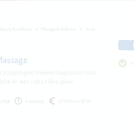
Beauty & wellness
Massage & Wellness
Facial
 Massage
n
n sculptingtechnieken toepassen voor
atie en een natuurlijke glow.
rtrijk
4 sessie(s)
379,94 incl. BTW