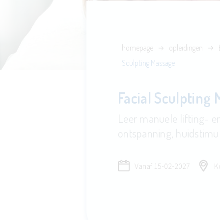
homepage
opleidingen
Sculpting Massage
Facial Sculpting
Leer manuele lifting- e
ontspanning, huidstimul
Vanaf
15-02-2027
Ko