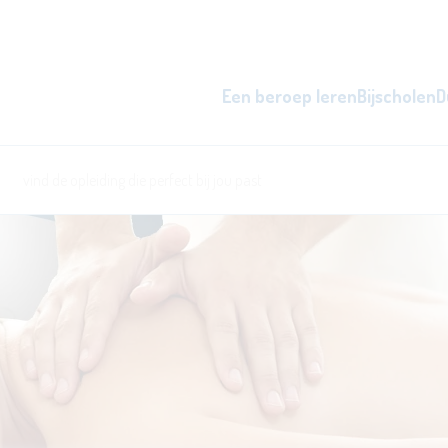
Een beroep leren
Bijscholen
D
zowel overdag als 's avonds, d
word beter i
l
ken