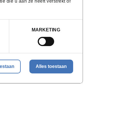
 die u aan ze heeft verstrekt of
te brengen om technieken in een
ing als deze, wordt dit telkens
MARKETING
leiding.
hten en werkbundels worden digitaal ter
oestaan
Alles toestaan
g eruit?