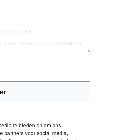
nt te verwerken.
 van het Nederlands is noodzakelijk om
er
 media te bieden en om ons
e partners voor social media,
che onderdelen. Een laptop of pc is