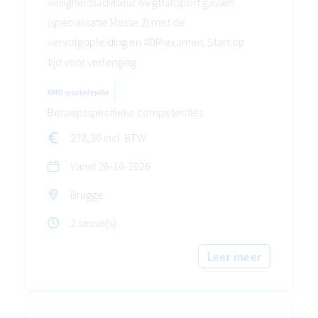
veiligheidsadviseur wegtransport gassen
(specialisatie klasse 2) met de
vervolgopleiding en ADR-examen. Start op
tijd voor verlenging.
KMO-portefeuille
Beroepsspecifieke competenties
278,30 incl. BTW
Vanaf
26-10-2026
Brugge
2 sessie(s)
Leer meer