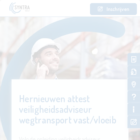
Inschrijven
Hernieuwen attest
veiligheidsadviseur
wegtransport vast/vloeib
Volg de opleiding veiligheidsadviseur