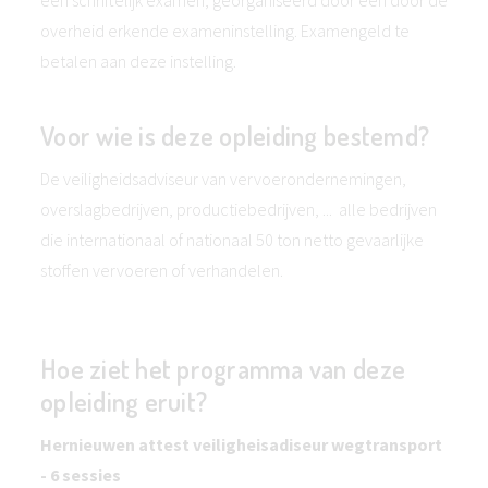
een schriftelijk examen, georganiseerd door een door de
overheid erkende exameninstelling. Examengeld te
betalen aan deze instelling.
Voor wie is deze opleiding bestemd?
De veiligheidsadviseur van vervoerondernemingen,
overslagbedrijven, productiebedrijven, ... alle bedrijven
die internationaal of nationaal 50 ton netto gevaarlijke
stoffen vervoeren of verhandelen.
Hoe ziet het programma van deze
opleiding eruit?
Hernieuwen attest veiligheisadiseur wegtransport
- 6 sessies