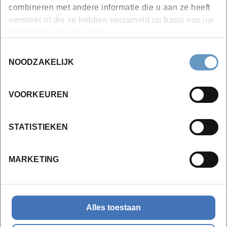
combineren met andere informatie die u aan ze heeft
verstrekt of die ze hebben verzameld op basis van uw
gebruik van hun services.
Toestemmingsselectie
NOODZAKELIJK
VOORKEUREN
Heb je vragen over een opleiding?
STATISTIEKEN
Of denk je eraan om die op maat of op
locatie te organiseren?
MARKETING
Contacteer onze commercieel coördinator
Alles toestaan
Charlotte Lammertyn