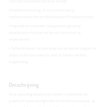
concept uitwerkt en tot leven brengt.
• Praktische ervaring: Je runt samen met je
medecursisten een proefrestaurant of horecaconcept.
• Inspiratie en motivatie: Gastsprekers geven je
waardevolle inzichten en tips om succesvol te
ondernemen.
• Zelfvertrouwen: Je bent klaar om de eerste stappen te
zetten in de horecasector, met of zonder verdere
begeleiding.
Omschrijving
Deze opleiding biedt je een unieke combinatie van
praktische kookvaardigheden en ondernemerschap. Je