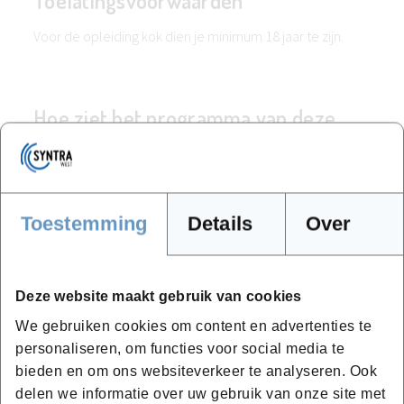
Toelatingsvoorwaarden
Voor de opleiding kok dien je minimum 18 jaar te zijn.
Hoe ziet het programma van deze
opleiding eruit?
Je hebteen volle dag les op Maandag, Dinsdag en
Donderdag.
Toestemming
Details
Over
1. Kookvaardigheden vanaf de basis
- Basis snijtechnieken, kookmethodes en
Deze website maakt gebruik van cookies
basistechnieken.
We gebruiken cookies om content en advertenties te
- Werken met ingrediënten en het opstellen van menu’s.
personaliseren, om functies voor social media te
- Keukenorganisatie en hygiëne volgens de HACCP-
bieden en om ons websiteverkeer te analyseren. Ook
normen.
delen we informatie over uw gebruik van onze site met