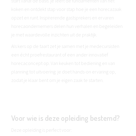
start vanaf de basis: je leert de fundamenten van het
koken en ontdekt stap voor stap hoe je een horecazaak
opzet en runt. Inspirerende gastsprekers en ervaren
horecaondernemers delen hun verhalen en begeleiden
je met waardevolle inzichten uit de praktijk.
Als kers op de taart zet je samen met je medecursisten
een écht proefrestaurant of een ander innovatief
horecaconcept op. Van keuken tot bediening en van
planning tot uitvoering: je doet hands-on ervaring op,
zodat je klaar bent om je eigen zaak te starten.
Voor wie is deze opleiding bestemd?
Deze opleiding is perfect voor: