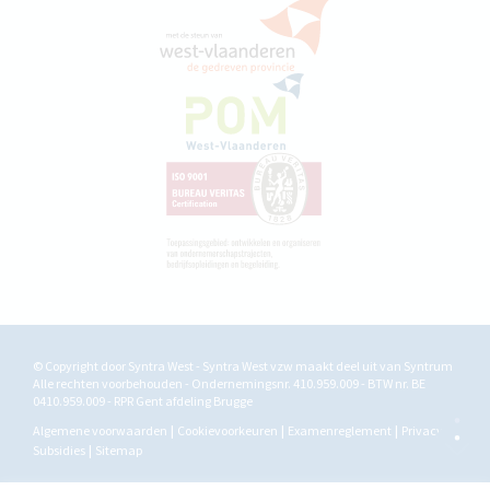
© Copyright door Syntra West - Syntra West vzw maakt deel uit van
Syntrum
Alle rechten voorbehouden - Ondernemingsnr. 410.959.009 - BTW nr. BE
0410.959.009 - RPR Gent afdeling Brugge
Algemene voorwaarden
Cookievoorkeuren
Examenreglement
Privacy
Subsidies
Sitemap