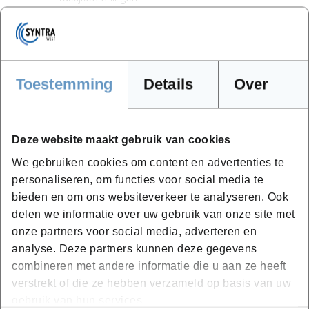
Nabespreking
Toestemming
Details
Over
Het is toegelaten om voor elke les een eigen hond mee
te brengen. Het is aangeraden om met je eigen hond te
werken.
Deze website maakt gebruik van cookies
Samenwerken kan als je je eigen hond niet kan
We gebruiken cookies om content en advertenties te
meenemen, maar weet dat het voor de honden het
personaliseren, om functies voor social media te
beste is dat ze worden behandeld door iemand die ze
bieden en om ons websiteverkeer te analyseren. Ook
vertrouwen/kennen en dat ze naar een vreemde toe
delen we informatie over uw gebruik van onze site met
anders zouden kunnen reageren.
onze partners voor social media, adverteren en
analyse. Deze partners kunnen deze gegevens
In elke les is er praktijk voorzien.
combineren met andere informatie die u aan ze heeft
verstrekt of die ze hebben verzameld op basis van uw
gebruik van hun services.