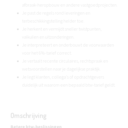
afbraak-heropbouw en andere vastgoedprojecten.
Je past de regels rond leveringen en
terbeschikkingstelling helder toe.
Je herkent en vermijdt sneller twistpunten,
valkuilen en uitzonderingen.
Je interpreteert en onderbouwt de voorwaarden
voor het 6%-tarief correct.
Je vertaalt recente circulaires, rechtspraak en
wetsvoorstellen naar je dagelijkse praktijk.
Je legt klanten, collega’s of opdrachtgevers
duidelijk uit waarom een bepaald btw-tarief geldt.
Omschrijving
Betere btw-beslissingen