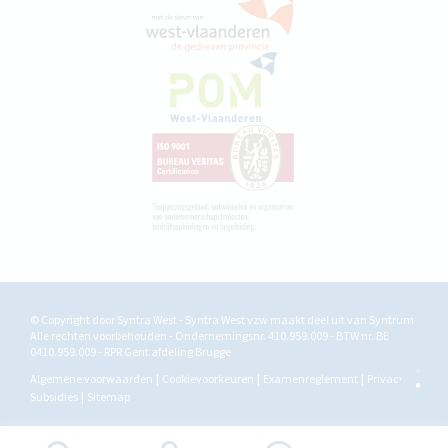
© Copyright door Syntra West - Syntra West vzw maakt deel uit van
Syntrum
Alle rechten voorbehouden - Ondernemingsnr. 410.959.009 - BTW nr. BE
0410.959.009 - RPR Gent afdeling Brugge
Algemene voorwaarden
Cookievoorkeuren
Examenreglement
Privacy
Subsidies
Sitemap