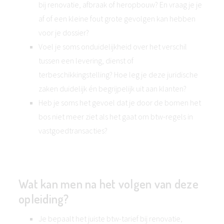
bij renovatie, afbraak of heropbouw? En vraag je je
af of een kleine fout grote gevolgen kan hebben
voor je dossier?
Voel je soms onduidelijkheid over het verschil
tussen een levering, dienst of
terbeschikkingstelling? Hoe leg je deze juridische
zaken duidelijk én begrijpelijk uit aan klanten?
Heb je soms het gevoel dat je door de bomen het
bos niet meer ziet als het gaat om btw-regels in
vastgoedtransacties?
Wat kan men na het volgen van deze
opleiding?
Je bepaalt het juiste btw-tarief bij renovatie,