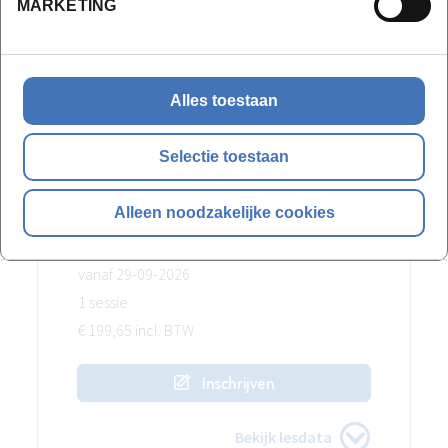
MARKETING
Wetgevende initiatieven
Alles toestaan
Locaties en data
Selectie toestaan
Alleen noodzakelijke cookies
Webinar
vanaf 29-09-2026
1 sessie
€ 199,65 incl. BTW
Inschrijven
Bekijk lesdata