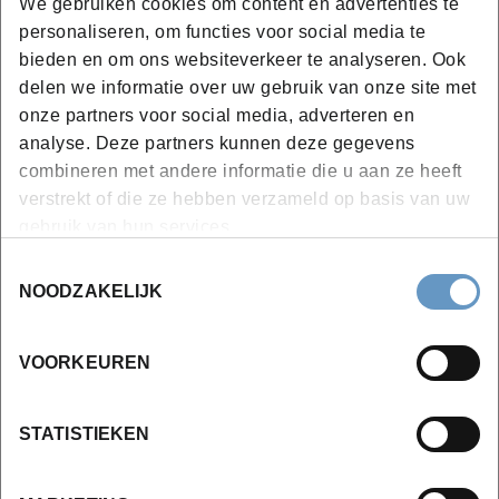
We gebruiken cookies om content en advertenties te
personaliseren, om functies voor social media te
Inleiding
bieden en om ons websiteverkeer te analyseren. Ook
Belastingheffing versus vrijstelling
delen we informatie over uw gebruik van onze site met
Leveringen van onroerende goederen
onze partners voor social media, adverteren en
Terbeschikkingstelling van onroerende
analyse. Deze partners kunnen deze gegevens
goederen
combineren met andere informatie die u aan ze heeft
De belangrijkste verlaagde btw-tarieven in de
verstrekt of die ze hebben verzameld op basis van uw
gebruik van hun services.
praktijk
6%-tarief voor renovatie van particuliere
Toestemmingsselectie
NOODZAKELIJK
woningen
6%-tarief voor afbraak en heropbouw
Toepassingsvoorwaarden, twistpunten en
VOORKEUREN
valkuilen
Recente ontwikkelingen en aandachtspunten
STATISTIEKEN
Nieuwe circulaires
Rechtspraak