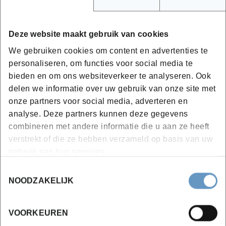
Uitdeuken
Warm krimpen
Planeren
Deze website maakt gebruik van cookies
Uitstukken en vervangen van plaat
We gebruiken cookies om content en advertenties te
Verbindingsmethodes
personaliseren, om functies voor social media te
Plaatsingsmethodes
bieden en om ons websiteverkeer te analyseren. Ook
Lastechnieken
delen we informatie over uw gebruik van onze site met
...
onze partners voor social media, adverteren en
analyse. Deze partners kunnen deze gegevens
Afwerking
combineren met andere informatie die u aan ze heeft
verstrekt of die ze hebben verzameld op basis van uw
Plamuren
gebruik van hun services.
Schuren
Grondverven
Toestemmingsselectie
NOODZAKELIJK
Aflakken
VOORKEUREN
Bijkomende info