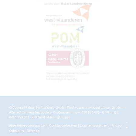
© Copyright door Syntra West - Syntra West vzw maakt deel uit van
Syntrum
Alle rechten voorbehouden - Ondernemingsnr. 410.959.009 - BTW nr. BE
0410.959.009 - RPR Gent afdeling Brugge
Algemene voorwaarden
Cookievoorkeuren
Examenreglement
Privacy
Subsidies
Sitemap