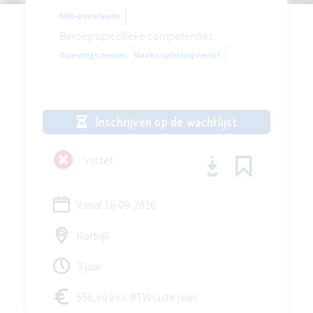
KMO-portefeuille
Beroepsspecifieke competenties
Opleidingscheques
Vlaams opleidingsverlof
Inschrijven op de wachtlijst
Volzet
Vanaf
16-09-2026
Kortrijk
3 jaar
556,60 incl. BTW (1ste jaar)