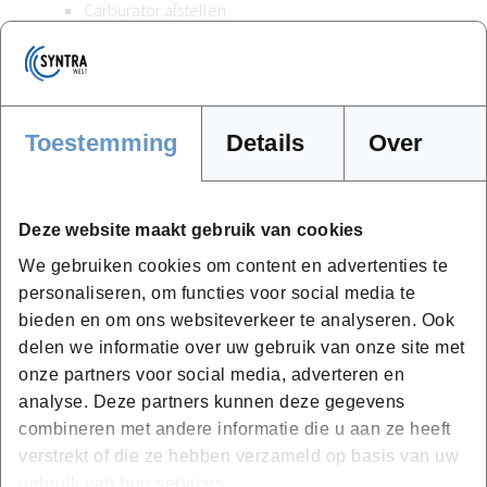
Carburator afstellen
Elektriciteit, diagnose en elektrische pannes
Transmissie en koppeling
Revisie en grote motorcompartimenten uitbouwen
en afstellen
Toestemming
Details
Over
Remsysteem
Examen
Deze website maakt gebruik van cookies
We gebruiken cookies om content en advertenties te
Ontsteking (20u)
personaliseren, om functies voor social media te
bieden en om ons websiteverkeer te analyseren. Ook
Rol en werking van een ontsteking
delen we informatie over uw gebruik van onze site met
Demontage van een volledige ontsteking
onze partners voor social media, adverteren en
Reinigen en controleren van ieder onderdeel
analyse. Deze partners kunnen deze gegevens
Het op punt zetten van de motor
combineren met andere informatie die u aan ze heeft
Examen
verstrekt of die ze hebben verzameld op basis van uw
gebruik van hun services.