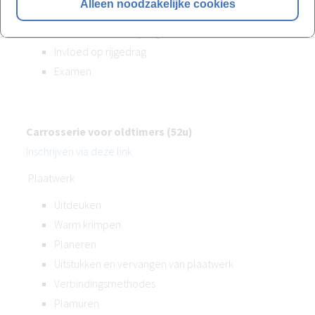
Alleen noodzakelijke cookies
Wieluitlijning en terminologie
Herstellen wieluitlijning
Invloed op rijgedrag
Examen
Carrosserie voor oldtimers (52u)
Inschrijven via deze link
Plaatwerk
Uitdeuken
Warm krimpen
Planeren
Uitstukken en vervangen van plaatwerk
Verbindingsmethodes
Plamuren