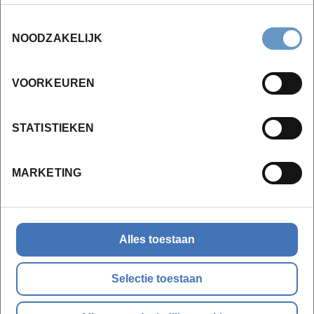
Toestemmingsselectie
Chassisleer en carburatoren (36u)
NOODZAKELIJK
Principes van de carburator
Types en montage van carburatoren
VOORKEUREN
Chassisleer
Roest op chassis
STATISTIEKEN
Ophangingspunten
As-verdelingen
MARKETING
Examen
Alles toestaan
Wieluitlijning en banden (16u)
Samenstelling banden
Selectie toestaan
Begrip codering banden
Begrip codering velgen