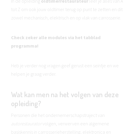
In de opleiding
oldtimerrestaurateur
leer je alles van A
tot Z om ook jouw oldtimer terug op punt te zetten en dit
zowel mechanisch, elektrisch en op vlak van carrosserie.
Check zeker alle modules via het tabblad
programma!
Heb je verder nog vragen geef gerust een seintje en we
helpen je graag verder.
Wat kan men na het volgen van deze
opleiding?
Personen die het ondernemerschapstraject van
autorestaurator
volgen, verwerven een algemene
basiskennis in carrosserieherstelling, elektronica en