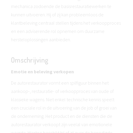
mechanica zodoende de basisrestauratiewerken te
kunnen uitvoeren. Hij of zij kan probleemloos de
klantbeleving centraal stellen tijdens het verkoopproces
en een adviserende rol opnemen om duurzame
hersteloplossingen aanbieden.
Omschrijving
Emotie en beleving verkopen
De autorestaurator vormt een spilfiguur binnen het
aankoop-, restauratie- of verkoopproces van oude of
klassieke wagens. Niet enkel technische kennis speelt
een cruciale rol in de uitvoering van de job of groei van
de onderneming. Het product en de diensten die de
autorestaurator verkoopt zijn veelal van emotionele
waarde. Hiertoe beschikt hij of zij over de benodigde