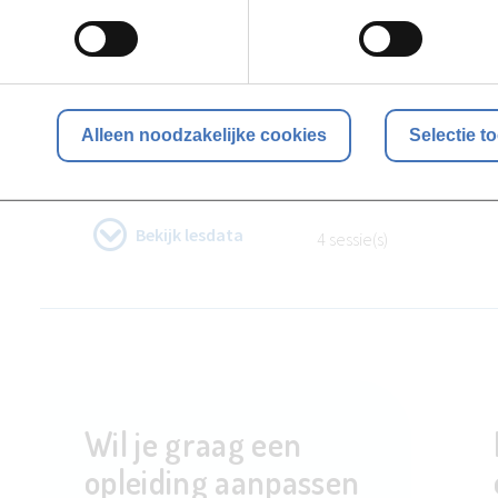
Locaties en data
Alleen noodzakelijke cookies
Selectie t
Campus Kortrijk
Vanaf
07-01-2027
Bekijk lesdata
4 sessie(s)
Wil je graag een
opleiding aanpassen