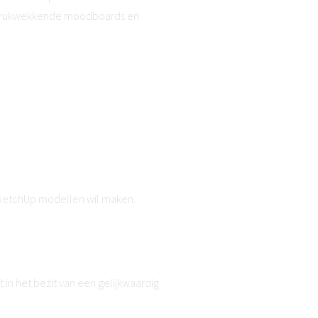
 indrukwekkende moodboards en
ketchUp modellen wil maken.
t in het bezit van een gelijkwaardig