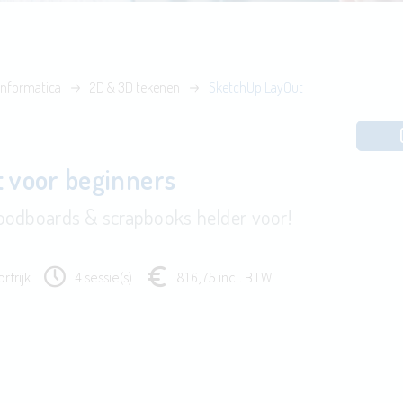
Informatica
2D & 3D tekenen
SketchUp LayOut
 voor beginners
oodboards & scrapbooks helder voor!
rtrijk
4 sessie(s)
816,75 incl. BTW