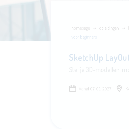
homepage
opleidingen
voor beginners
SketchUp LayOut
Stel je 3D-modellen, m
Vanaf
07-01-2027
Ko