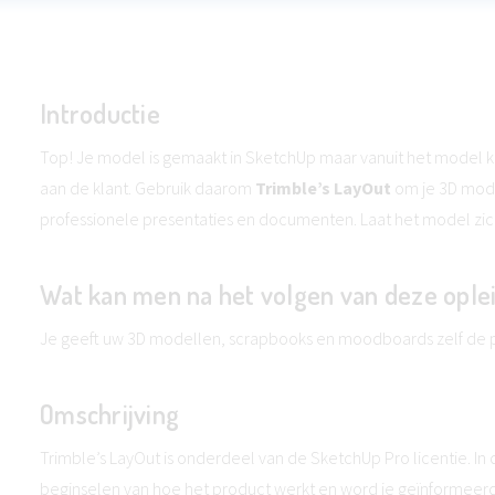
Introductie
Top! Je model is gemaakt in SketchUp maar vanuit het model kan
aan de klant. Gebruik daarom
Trimble’s LayOut
om je 3D mode
professionele presentaties en documenten. Laat het model zic
Wat kan men na het volgen van deze ople
Je geeft uw 3D modellen, scrapbooks en moodboards zelf de pro
Omschrijving
Trimble’s LayOut is onderdeel van de SketchUp Pro licentie. In
beginselen van hoe het product werkt en word je geïnformeerd 