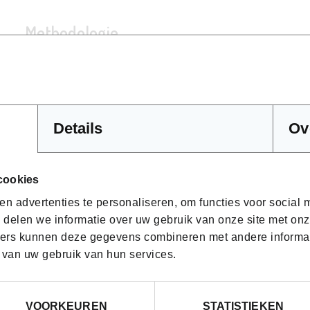
Methodologie
De cursus wordt klassikaal gegeven in groepen van maximaal 1
optimale aandacht. Na de theoretische uitleg werk je aan prakt
Details
Ov
Hoe ziet het programma van deze opleidin
Kennismaking met Lay-out
cookies
Inrichten van het sjabloon
n advertenties te personaliseren, om functies voor social
Verbinding met Sketch-Up
 delen we informatie over uw gebruik van onze site met onz
Doorsnedes en aanzichten
ers kunnen deze gegevens combineren met andere informatie
Aanduidingen en maten
 van uw gebruik van hun services.
Scrapbooks maken
Moodboards maken
VOORKEUREN
STATISTIEKEN