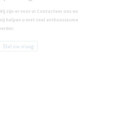
Wij zijn er voor u! Contacteer ons en
wij helpen u met veel enthousiasme
verder.
Stel uw vraag