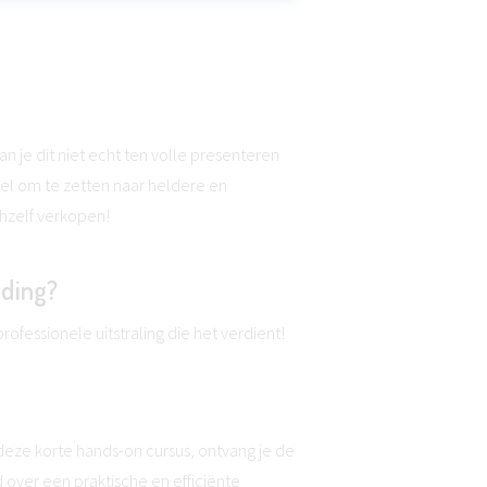
 je dit niet echt ten volle presenteren
l om te zetten naar heldere en
hzelf verkopen!
iding?
fessionele uitstraling die het verdient!
 deze korte hands-on cursus, ontvang je de
over een praktische en efficiënte