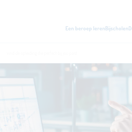
Een beroep leren
Bijscholen
D
zowel overdag als 's avonds, d
word beter i
l
ken