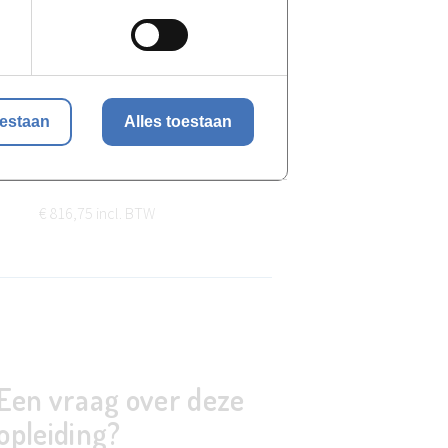
oestaan
Alles toestaan
Inschrijven
€ 816,75 incl. BTW
Een vraag over deze
opleiding?