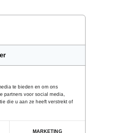
4 personen. Je kan dus rekenen op
ijkoefeningen.
er
g eruit?
 media te bieden en om ons
e partners voor social media,
 die u aan ze heeft verstrekt of
MARKETING