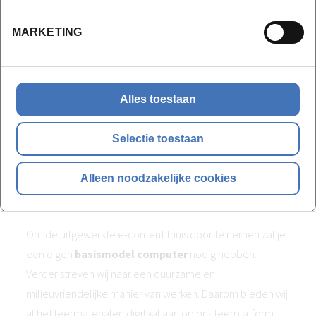
tot Z uitgewerkt businessplan aan een externe jury
.
Die jury toetst de organisatorische en financiële
MARKETING
haalbaarheid van je plan zodat je nadien met een gerust
gemoed én een VLAIO getuigschrift ‘Succesvol
Ondernemer’ erbovenop van start kan.
Alles toestaan
Selectie toestaan
Bijkomende info
Alleen noodzakelijke cookies
Materiaal en extra kosten
Om de uitgewerkte e-content thuis door te nemen zal je
een eigen
basismodel computer
nodig hebben.
Verder streven wij naar een duurzame en
milieuvriendelijke manier van werken. Daarom bieden wij
al het leermaterialen digitaal aan op ons leerplatform.