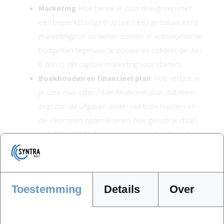
Marketing
: Hoe bereik je jouw doelgroep met
een beperkt budget? Je leert een gebalanceerd
marketingplan opstellen zonder er astronomische
budgetten tegenaan te gooien en ontdekt de do's
& don'ts van digitale marketing voor starters.
Boekhouden en financieel plan
: Hoe vertaal je
je idee naar cijfers? Een financieel plan dat meer
zegt dan de uitgaven onder controle houden en
de inkomsten optimaliseren, hoe geraak je daar?
Je krijgt inzicht in basisprincipes van boekhouden
en leert hoe je voorbereid in gesprek gaat met een
boekhouder – of hoe je zelf aan de slag gaat.
Pitchen
: Hier leer je hoe je jezelf en jouw
Toestemming
Details
Over
idee/toekomstige zaak krachtig presenteert.
Meteen goed van start: over het kiezen van de
juiste ondernemersvorm
en niet te vergeten