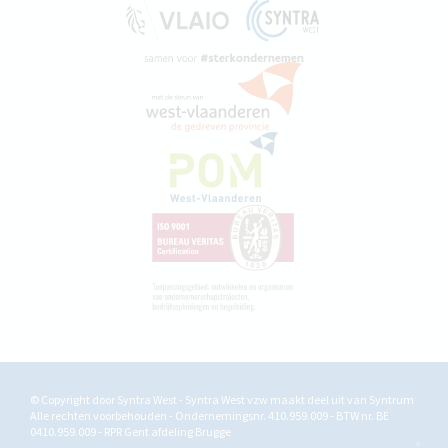
© Copyright door Syntra West - Syntra West vzw maakt deel uit van
Syntrum
Alle rechten voorbehouden - Ondernemingsnr. 410.959.009 - BTW nr. BE
0410.959.009 - RPR Gent afdeling Brugge