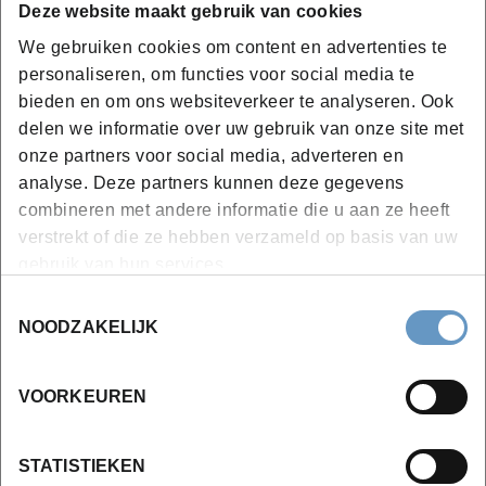
Deze website maakt gebruik van cookies
opstartformaliteiten
Ook niet onbelangrijk:
wetgeving en
We gebruiken cookies om content en advertenties te
personaliseren, om functies voor social media te
verzekeringen
bieden en om ons websiteverkeer te analyseren. Ook
Ondernemen met aandacht voor
duurzaamheid
delen we informatie over uw gebruik van onze site met
en digitalisering
: Leer hoe je jouw zaak van bij de
onze partners voor social media, adverteren en
start futureproof maakt, met aandacht voor
analyse. Deze partners kunnen deze gegevens
duurzaamheid en digitalisering.
combineren met andere informatie die u aan ze heeft
verstrekt of die ze hebben verzameld op basis van uw
gebruik van hun services.
6 uur aan individuele starterscoaching
waarin je
Toestemmingsselectie
waardevolle feedback van je coach krijgt zodat je de
NOODZAKELIJK
marketing én financiële aspect van je businessplan
gerichter kan uitwerken of bijsturen waar nodig.
VOORKEUREN
Afsluiten doen we met een knaller. Want je Start Me Up
STATISTIEKEN
traject
eindigt met het voorstellen van jouw van A