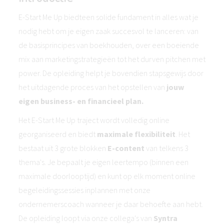
E-Start Me Up biedteen solide fundament in alles wat je
nodig hebt om je eigen zaak succesvol te lanceren: van
de basisprincipes van boekhouden, over een boeiende
mix aan marketingstrategieën tot het durven pitchen met
power. De opleiding helpt je bovendien stapsgewijs door
het uitdagende proces van het opstellen van
jouw
eigen business- en financieel plan.
Het E-Start Me Up traject wordt volledig online
georganiseerd en biedt
maximale flexibiliteit
. Het
bestaat uit 3 grote blokken
E-content
van telkens 3
thema's. Je bepaalt je eigen leertempo (binnen een
maximale doorlooptijd) en kunt op elk moment online
begeleidingssessies inplannen met onze
ondernemerscoach wanneer je daar behoefte aan hebt.
De opleiding loopt via onze collega's van
Syntra