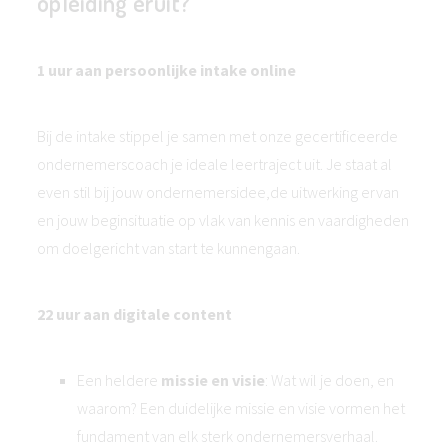
opleiding eruit?
1 uur aan persoonlijke intake online
Bij de intake stippel je samen met onze gecertificeerde
ondernemerscoach je ideale leertraject uit. Je staat al
even stil bij jouw ondernemersidee,de uitwerking ervan
en jouw beginsituatie op vlak van kennis en vaardigheden
om doelgericht van start te kunnengaan.
22 uur aan digitale content
Een heldere
missie en visie
: Wat wil je doen, en
waarom? Een duidelijke missie en visie vormen het
fundament van elk sterk ondernemersverhaal.