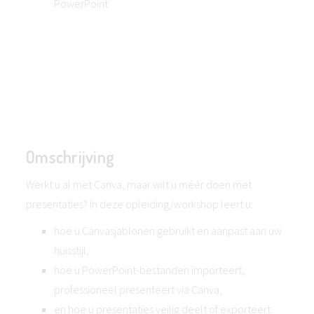
PowerPoint
Omschrijving
Werkt u al met Canva, maar wilt u méér doen met
presentaties? In deze opleiding/workshop leert u:
hoe u Canvasjablonen gebruikt en aanpast aan uw
huisstijl,
hoe u PowerPoint-bestanden importeert,
professioneel presenteert via Canva,
en hoe u presentaties veilig deelt of exporteert.