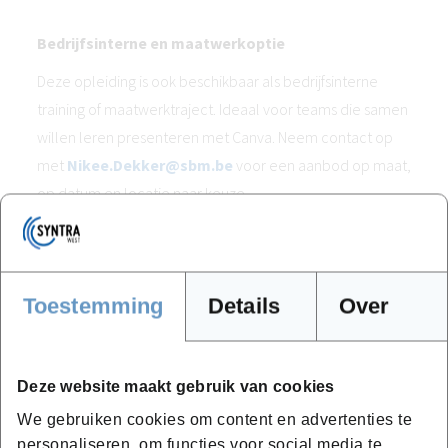
Bedrijfsinterne en maatwerkoptie
Deze opleiding is ook beschikbaar als bedrijfsinterne
training of maatwerktraject. Ideaal voor teams die samen
willen leren presenteren met Canva. Neem contact op
met
Nikee.Dekker@sbm.be
voor een aanbod op maat,
op datum en locatie naar keuze.
Toestemming
Details
Over
Hoe ziet het programma van deze
opleiding eruit?
Deze website maakt gebruik van cookies
In deze opleiding/workshop leert u:
We gebruiken cookies om content en advertenties te
personaliseren, om functies voor social media te