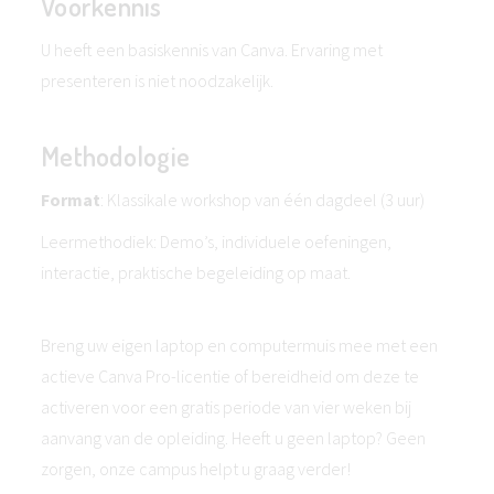
Voorkennis
U heeft een basiskennis van Canva. Ervaring met
presenteren is niet noodzakelijk.
Methodologie
Format
: Klassikale workshop van één dagdeel (3 uur)
Leermethodiek: Demo’s, individuele oefeningen,
interactie, praktische begeleiding op maat.
Breng uw eigen laptop en computermuis mee met een
actieve Canva Pro-licentie of bereidheid om deze te
activeren voor een gratis periode van vier weken bij
aanvang van de opleiding. Heeft u geen laptop? Geen
zorgen, onze campus helpt u graag verder!