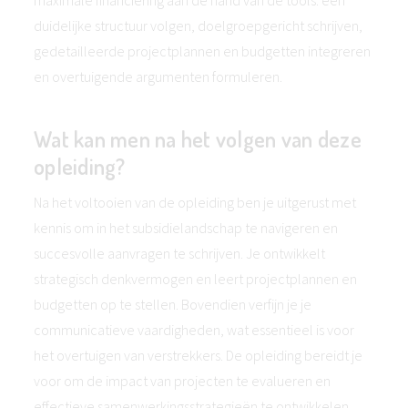
maximale financiëring aan de hand van de tools: een
duidelijke structuur volgen, doelgroepgericht schrijven,
gedetailleerde projectplannen en budgetten integreren
en overtuigende argumenten formuleren.
Wat kan men na het volgen van deze
opleiding?
Na het voltooien van de opleiding ben je uitgerust met
kennis om in het subsidielandschap te navigeren en
succesvolle aanvragen te schrijven. Je ontwikkelt
strategisch denkvermogen en leert projectplannen en
budgetten op te stellen. Bovendien verfijn je je
communicatieve vaardigheden, wat essentieel is voor
het overtuigen van verstrekkers. De opleiding bereidt je
voor om de impact van projecten te evalueren en
effectieve samenwerkingsstrategieën te ontwikkelen.