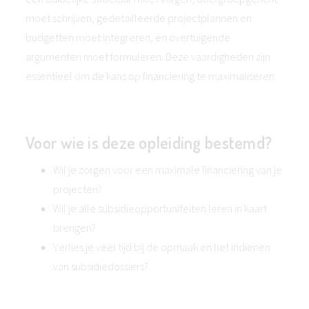
moet schrijven, gedetailleerde projectplannen en
budgetten moet integreren, en overtuigende
argumenten moet formuleren. Deze vaardigheden zijn
essentieel om de kans op financiering te maximaliseren.
Voor wie is deze opleiding bestemd?
Wil je zorgen voor een maximale financiering van je
projecten?
Wil je alle subsidieopportuniteiten leren in kaart
brengen?
Verlies je veel tijd bij de opmaak en het indienen
van subsidiedossiers?