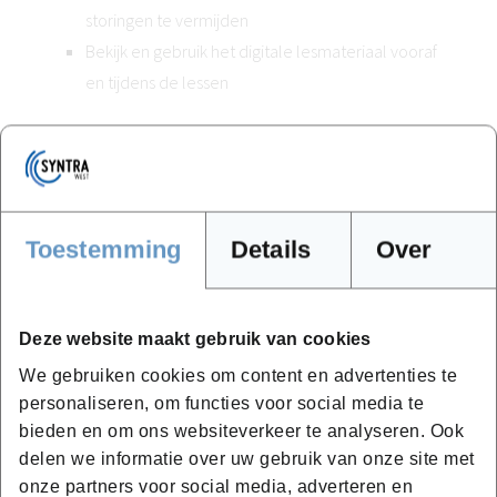
storingen te vermijden
Bekijk en gebruik het digitale lesmateriaal vooraf
en tijdens de lessen
Hoe ziet het programma van deze
opleiding eruit?
Toestemming
Details
Over
Inhoud van de lessen
Introductie subsidiekader: relevante trends &
Deze website maakt gebruik van cookies
ontwikkelingen
Subsidiekader
We gebruiken cookies om content en advertenties te
personaliseren, om functies voor social media te
Subsidielandschap voor overheid en non-profit
bieden en om ons websiteverkeer te analyseren. Ook
Subsidies in opmaak: ontwikkeling, aanvraag en
delen we informatie over uw gebruik van onze site met
schrijfproces
onze partners voor social media, adverteren en