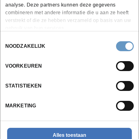
analyse. Deze partners kunnen deze gegevens
combineren met andere informatie die u aan ze heeft
verstrekt of die ze hebben verzameld op basis van uw
gebruik van hun services.
Toestemmingsselectie
NOODZAKELIJK
VOORKEUREN
STATISTIEKEN
MARKETING
Heb je vragen over een opleiding?
Alles toestaan
Of denk je eraan om die op maat of op