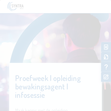
Proefweek | opleiding
bewakingsagent |
infosessie
Maak kennis met de opleiding