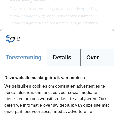
Er wordt een presentatie gegeven over de
opleiding
bewakingsagent
(Algemeen Bekwaamheidsattest
Bewakingsagent). Na de presentatie is er gelegenheid
om vragen te stellen.
Lesdagen, lesuren
Toelatingsvoorwaarden
Toestemming
Details
Over
Opbouw opleiding
Toelichting cursusmateriaal, vakken, examens
Deze website maakt gebruik van cookies
We gebruiken cookies om content en advertenties te
personaliseren, om functies voor social media te
bieden en om ons websiteverkeer te analyseren. Ook
delen we informatie over uw gebruik van onze site met
Wil je meer weten?
onze partners voor social media, adverteren en