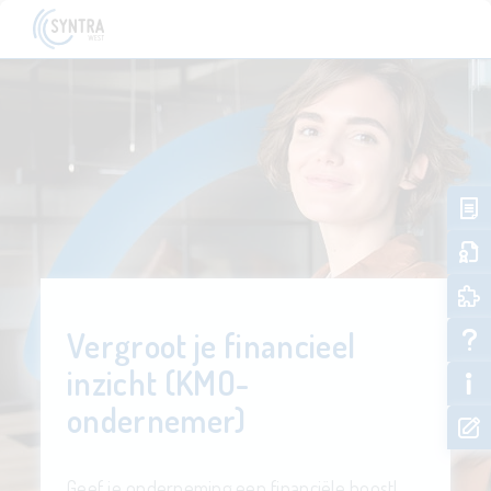
Vergroot je financieel
inzicht (KMO-
ondernemer)
Geef je onderneming een financiële boost!