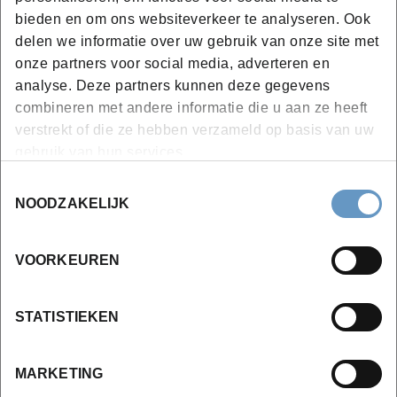
Nieuw aanbod nog niet beschikbaar. Schrijf
bieden en om ons websiteverkeer te analyseren. Ook
je in op de wachtlijst of klik op ‘Hou me op
delen we informatie over uw gebruik van onze site met
de hoogte’ en ontvang een mail van zodra
onze partners voor social media, adverteren en
je kan inschrijven
analyse. Deze partners kunnen deze gegevens
combineren met andere informatie die u aan ze heeft
KMO-portefeuille
verstrekt of die ze hebben verzameld op basis van uw
Bedrijfsstrategie
gebruik van hun services.
Toestemmingsselectie
Leer meer
NOODZAKELIJK
VOORKEUREN
STATISTIEKEN
Wil je meer weten?
MARKETING