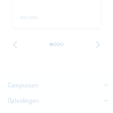
lees meer
Vorige
Vo
Campussen
Opleidingen