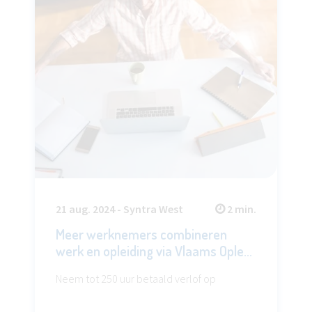
07 dec. 2022 - Syntra West
1 min.
Opleidingsdatabank Vlaamse
opleidingsincentives geeft raad
Check welke opleiding recht geeft op een
incentive