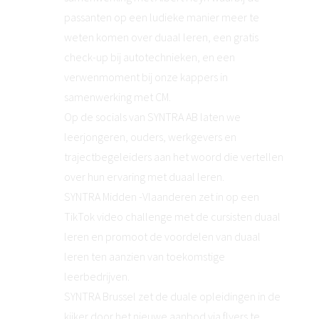
passanten op een ludieke manier meer te
weten komen over duaal leren, een gratis
check-up bij autotechnieken, en een
verwenmoment bij onze kappers in
samenwerking met CM.
Op de socials van SYNTRA AB laten we
leerjongeren, ouders, werkgevers en
trajectbegeleiders aan het woord die vertellen
over hun ervaring met duaal leren.
SYNTRA Midden -Vlaanderen zet in op een
TikTok video challenge met de cursisten duaal
leren en promoot de voordelen van duaal
leren ten aanzien van toekomstige
leerbedrijven.
SYNTRA Brussel zet de duale opleidingen in de
kijker door het nieuwe aanbod via flyers te