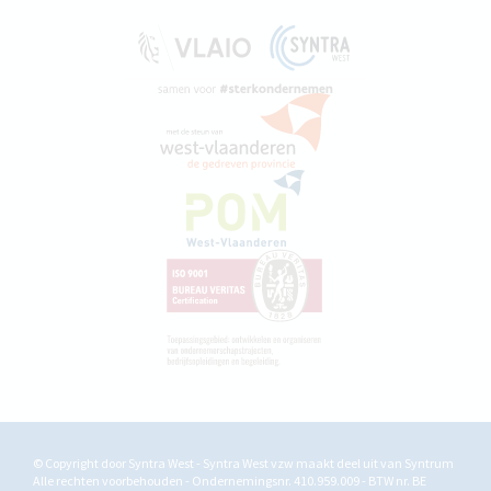
© Copyright door Syntra West - Syntra West vzw maakt deel uit van
Syntrum
Alle rechten voorbehouden - Ondernemingsnr. 410.959.009 - BTW nr. BE